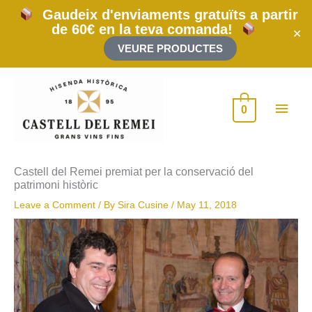
Skip
Gaudeix d'enviaments gratuïts a partir
to
de 60€ en la teva comanda!
content
✕
VEURE PRODUCTES
Main
0
Men
Castell del Remei premiat per la conservació del
patrimoni històric
Leave a Comment
/ By
Sira Cusine
/
May 11, 2018