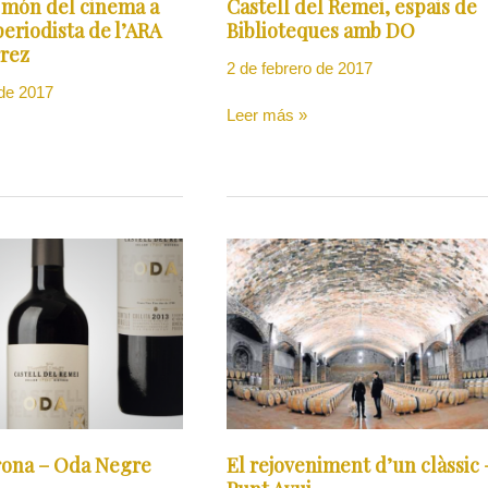
l món del cinema a
Castell del Remei, espais de
amb
periodista de l’ARA
Biblioteques amb DO
DO
rrez
2 de febrero de 2017
 de 2017
Leer más »
El
rejoveniment
d’un
clàssic
–
Punt
Avui
irona – Oda Negre
El rejoveniment d’un clàssic 