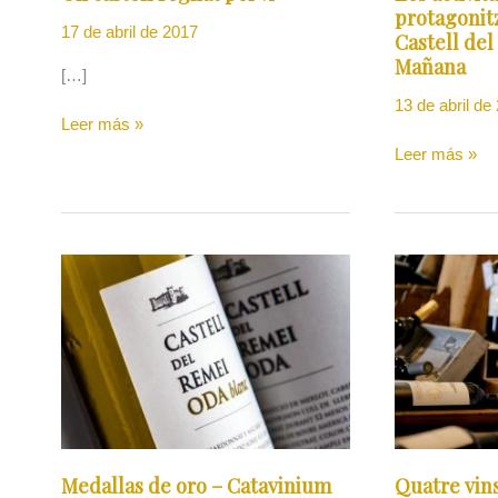
La
protagonitz
Mañana
17 de abril de 2017
Castell del
Mañana
[…]
13 de abril de
Leer más »
Leer más »
Medallas
Quatre
de
vins
oro
de
–
la
Catavinium
DO
World
Costers
Wine
del
Segre
es
promocionen
Medallas de oro – Catavinium
Quatre vin