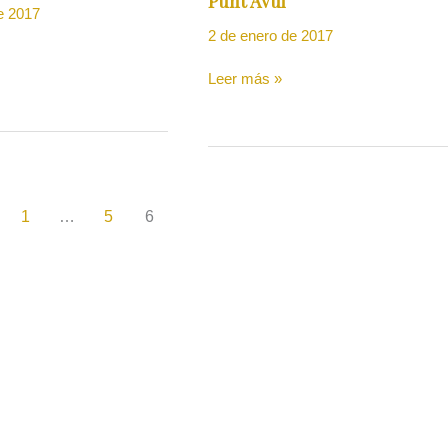
Punt Avui
e 2017
2 de enero de 2017
Leer más »
1
…
5
6