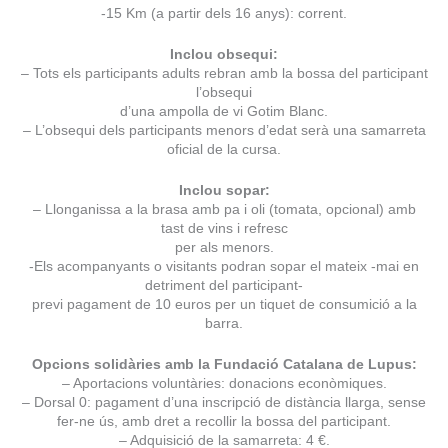
-15 Km (a partir dels 16 anys): corrent.
Inclou obsequi:
– Tots els participants adults rebran amb la bossa del participant
l’obsequi
d’una ampolla de vi Gotim Blanc.
– L’obsequi dels participants menors d’edat serà una samarreta
oficial de la cursa.
Inclou sopar:
– Llonganissa a la brasa amb pa i oli (tomata, opcional) amb
tast de vins i refresc
per als menors.
-Els acompanyants o visitants podran sopar el mateix -mai en
detriment del participant-
previ pagament de 10 euros per un tiquet de consumició a la
barra.
Opcions solidàries amb la Fundació Catalana de Lupus:
– Aportacions voluntàries: donacions econòmiques.
– Dorsal 0: pagament d’una inscripció de distància llarga, sense
fer-ne ús, amb dret a recollir la bossa del participant.
– Adquisició de la samarreta: 4 €.