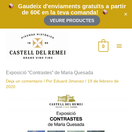
Ir
Gaudeix d'enviaments gratuïts a partir
al
de 60€ en la teva comanda!
contenido
✕
VEURE PRODUCTES
Men
0
princ
Exposició “Contrastes” de Maria Quesada
Deja un comentario
/ Por
Eduard Jimenez
/
19 de febrero de
2020