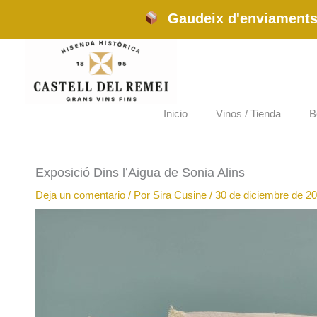
Ir
Gaudeix d'enviaments 
al
contenido
Inicio
Vinos / Tienda
B
Exposició Dins l’Aigua de Sonia Alins
Deja un comentario
/ Por
Sira Cusine
/
30 de diciembre de 2