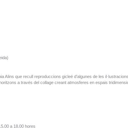
eida)
ia Alins que recull reproduccions gicleé d’algunes de les il·lustracion
s horitzons a través del collage creant atmosferes en espais tridimensi
 15.00 a 18.00 hores