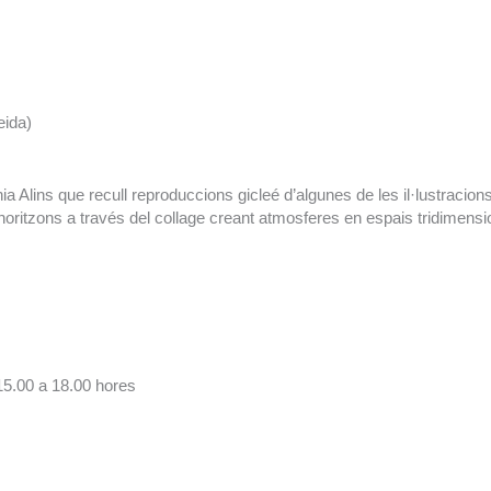
eida)
ia Alins que recull reproduccions gicleé d’algunes de les il·lustracion
s horitzons a través del collage creant atmosferes en espais tridimensi
 15.00 a 18.00 hores