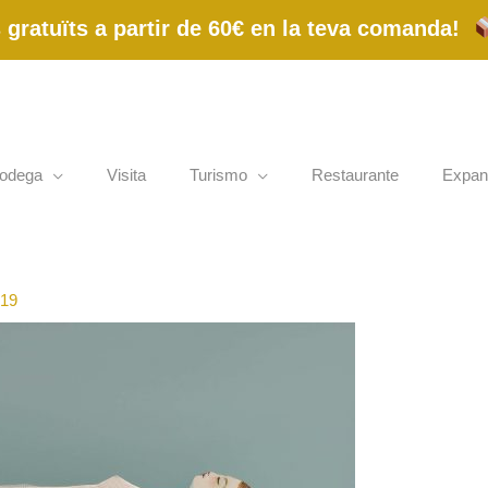
gratuïts a partir de 60€ en la teva comanda!
odega
Visita
Turismo
Restaurante
Expan
019