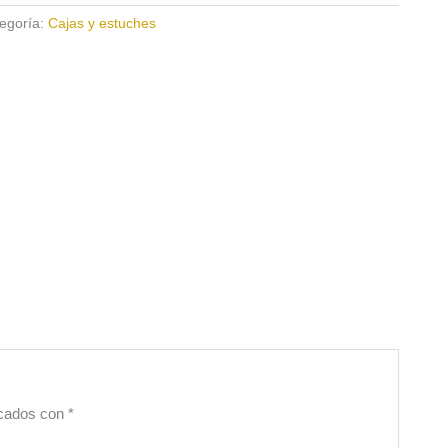
egoría:
Cajas y estuches
rcados con
*