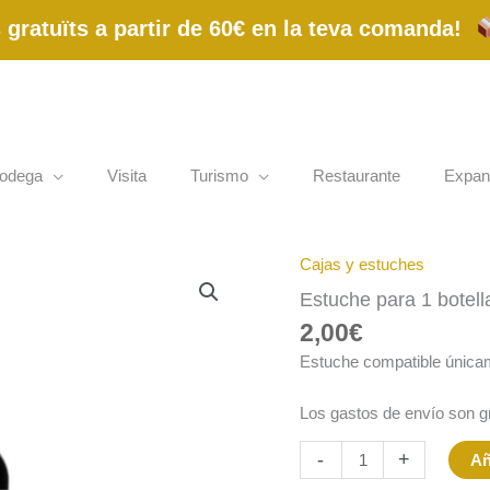
gratuïts a partir de 60€ en la teva comanda!
odega
Visita
Turismo
Restaurante
Expan
Cajas y estuches
Estuche
para
Estuche para 1 botell
1
2,00
€
botella
1780
Estuche compatible únicame
de
75cl
Los gastos de envío son gra
cantidad
-
+
Añ