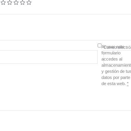
Al usar este
Correo electr
formulario
accedes al
almacenamient
y gestión de tu
datos por parte
de esta web.
*