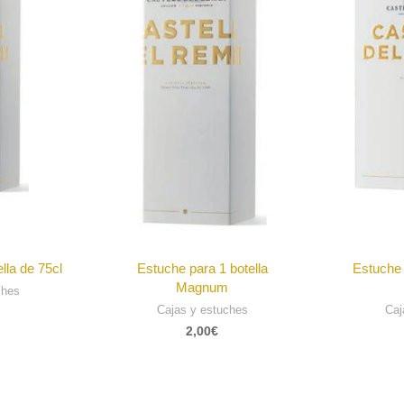
lla de 75cl
Estuche para 1 botella
Estuche 
Magnum
ches
Cajas y estuches
Caj
2,00
€