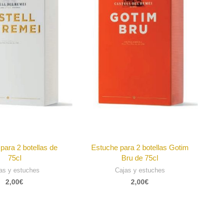
para 2 botellas de
Estuche para 2 botellas Gotim
75cl
Bru de 75cl
as y estuches
Cajas y estuches
2,00
€
2,00
€