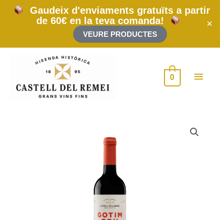
Ir
Gaudeix d'enviaments gratuïts a partir
al
de 60€ en la teva comanda!
contenido
✕
VEURE PRODUCTES
Men
0
princ
GOTIM
BRU
2022
50cl
cantidad