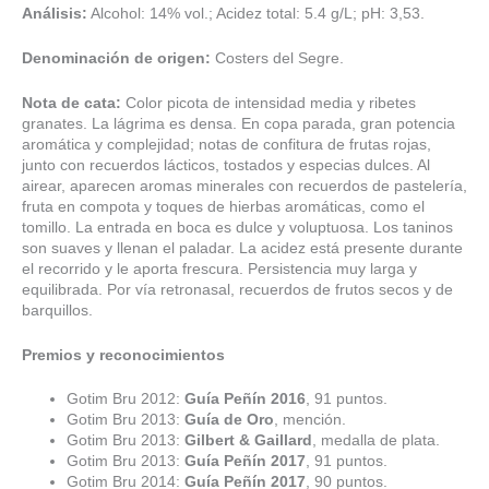
Análisis:
Alcohol: 14% vol.; Acidez total: 5.4 g/L; pH: 3,53.
Denominación de origen:
Costers del Segre.
Nota de cata:
Color picota de intensidad media y ribetes
granates. La lágrima es densa. En copa parada, gran potencia
aromática y complejidad; notas de confitura de frutas rojas,
junto con recuerdos lácticos, tostados y especias dulces. Al
airear, aparecen aromas minerales con recuerdos de pastelería,
fruta en compota y toques de hierbas aromáticas, como el
tomillo. La entrada en boca es dulce y voluptuosa. Los taninos
son suaves y llenan el paladar. La acidez está presente durante
el recorrido y le aporta frescura. Persistencia muy larga y
equilibrada. Por vía retronasal, recuerdos de frutos secos y de
barquillos.
Premios y reconocimientos
Gotim Bru 2012:
Guía Peñín 2016
, 91 puntos.
Gotim Bru 2013:
Guía de Oro
, mención.
Gotim Bru 2013:
Gilbert & Gaillard
, medalla de plata.
Gotim Bru 2013:
Guía Peñín 2017
, 91 puntos.
Gotim Bru 2014:
Guía Peñín 2017
, 90 puntos.