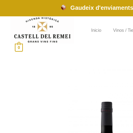
Ir
Gaudeix d'enviaments 
al
contenido
Inicio
Vinos / Ti
0