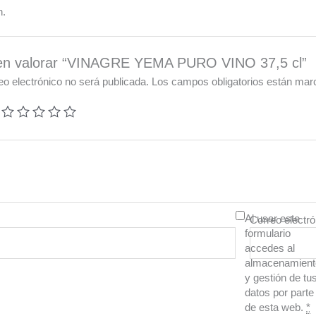
n.
 en valorar “VINAGRE YEMA PURO VINO 37,5 cl”
eo electrónico no será publicada.
Los campos obligatorios están ma
Al usar este
Correo electr
formulario
accedes al
almacenamient
y gestión de tu
datos por parte
de esta web.
*