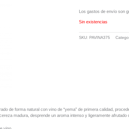
Los gastos de envío son gra
Sin existencias
SKU:
PAVINA375
Catego
ado de forma natural con vino de “yema” de primera calidad, proceden
ereza madura, desprende un aroma intenso y ligeramente afrutado c
e vino.