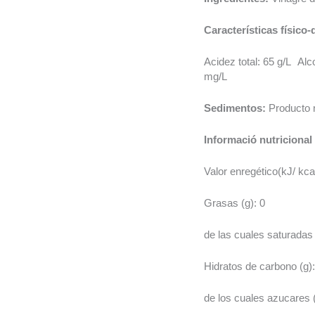
Características físico-
Acidez total: 65 g/L Alc
mg/L
Sedimentos:
Producto 
Informació nutricional
Valor enregético(kJ/ kcal
Grasas (g): 0
de las cuales saturadas 
Hidratos de carbono (g):
de los cuales azucares (