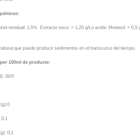
químicas:
ohol residual: 1,5% Extracto seco: > 1,20 g/Lo acètic Metanol: < 0,5
natural que puede producir sedimentos en el transcurso del tiempo.
 per 100ml de producte:
): 36/9
(g):0
 0,1
g): 0,1