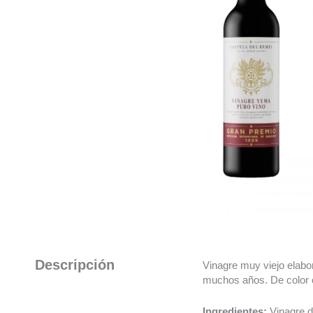
Descripción
Vinagre muy viejo elabor
muchos años. De color c
Ingredientes:
Vinagre d