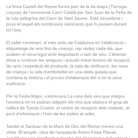
La finca Castell del Remei forma part de la 4a etapa (Tàrrega-
Linyola) de l’anomenat Camí Català per San Juan de la Peña de
la ruta pelegrina del Camí de Sant Jaume. Està senyalitzat i
posa el segell als nombrosos caminants que hi passen durant
tot l’any.
El celler centenari, el més antic de Catalunya en l’elaboració i
etiquetatge de vins fins de criança, rep visites cada dia, que
acaben el recorregut amb degustació o tast de vins. L’itinerari
dóna a conèixer les antigues i actuals instal·lacions de recepció
de raïm i expedició de producte, la sala de vinificació, les naus
de criança i la sala d’embotellat en una visita guiada que
combina la història i el procés d’elaboració del vi en la seva
explicació.
Per la Festa Major, s’estrenarà La casa dels vins que integra
l’enoteca on es podran adquirir els vins que elabora el grup de
cellers de Tomàs Cusiné, el centre de recepció dels visitants, el
punt d’informació i l’inici de les visites al celler.
També el Santuari de la Mare de Déu del Remei mereix una
visita. El temple, obra de l’arquitecte Antoni Fisas Planas,