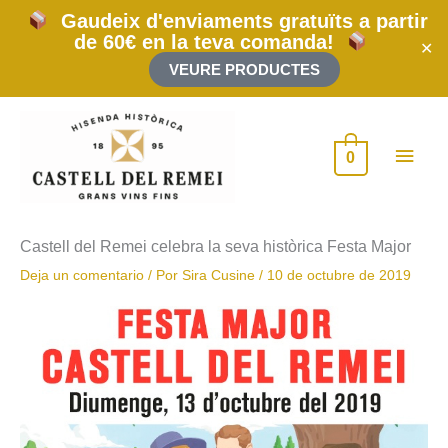
Ir
Gaudeix d'enviaments gratuïts a partir
al
de 60€ en la teva comanda!
contenido
✕
VEURE PRODUCTES
Men
0
princ
Castell del Remei celebra la seva històrica Festa Major
Deja un comentario
/ Por
Sira Cusine
/
10 de octubre de 2019