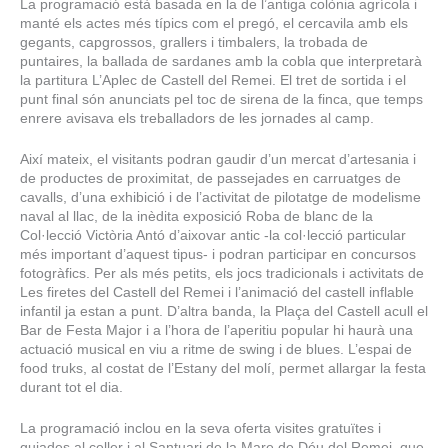
La programació està basada en la de l’antiga colònia agrícola i
manté els actes més típics com el pregó, el cercavila amb els
gegants, capgrossos, grallers i timbalers, la trobada de
puntaires, la ballada de sardanes amb la cobla que interpretarà
la partitura L’Aplec de Castell del Remei. El tret de sortida i el
punt final són anunciats pel toc de sirena de la finca, que temps
enrere avisava els treballadors de les jornades al camp.
Així mateix, el visitants podran gaudir d’un mercat d’artesania i
de productes de proximitat, de passejades en carruatges de
cavalls, d’una exhibició i de l’activitat de pilotatge de modelisme
naval al llac, de la inèdita exposició Roba de blanc de la
Col·lecció Victòria Antó d’aixovar antic -la col·lecció particular
més important d’aquest tipus- i podran participar en concursos
fotogràfics. Per als més petits, els jocs tradicionals i activitats de
Les firetes del Castell del Remei i l’animació del castell inflable
infantil ja estan a punt. D’altra banda, la Plaça del Castell acull el
Bar de Festa Major i a l’hora de l’aperitiu popular hi haurà una
actuació musical en viu a ritme de swing i de blues. L’espai de
food truks, al costat de l’Estany del molí, permet allargar la festa
durant tot el dia.
La programació inclou en la seva oferta visites gratuïtes i
guiades al celler i al Santuari de la Mare de Déu del Remei, que