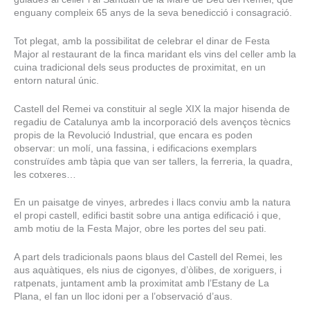
enguany compleix 65 anys de la seva benedicció i consagració.
Tot plegat, amb la possibilitat de celebrar el dinar de Festa
Major al restaurant de la finca maridant els vins del celler amb la
cuina tradicional dels seus productes de proximitat, en un
entorn natural únic.
Castell del Remei va constituir al segle XIX la major hisenda de
regadiu de Catalunya amb la incorporació dels avenços tècnics
propis de la Revolució Industrial, que encara es poden
observar: un molí, una fassina, i edificacions exemplars
construïdes amb tàpia que van ser tallers, la ferreria, la quadra,
les cotxeres…
En un paisatge de vinyes, arbredes i llacs conviu amb la natura
el propi castell, edifici bastit sobre una antiga edificació i que,
amb motiu de la Festa Major, obre les portes del seu pati.
A part dels tradicionals paons blaus del Castell del Remei, les
aus aquàtiques, els nius de cigonyes, d’òlibes, de xoriguers, i
ratpenats, juntament amb la proximitat amb l’Estany de La
Plana, el fan un lloc idoni per a l’observació d’aus.