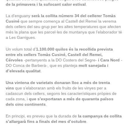
de la primavera i la sufocant calor estival
.
La d’enguany
serà la collita número 34 del cellerer Tomàs
Cusiné
que sempre comença al Castell del Remei la verema
dels cellers del seu grup per les altes temperatures que afecten
més la plana que les parcel·les de muntanya que l’elaborador té
a Les Garrigues.
Un volum total d’
1.100.000 quilos és la recollida prevista
entre els cellers Tomàs Cusiné, Castell del Remei,
Cérvoles
-pertanyents a la DO Costers del Segre-
i Cara Nord
-
DO Conca de Barberà-, que es planteja
molt sanejada i
d’elevada qualitat
.
Una vintena de varietats donaran lloc a més de trenta
vins
que s’elaboraran amb els fruits de les vinyes per a
cadascun dels cellers, segons les característiques pròpies de
cada zona, i
que s’exportaran a més de quaranta països
dels cinc continents
.
En principi, es preveu que la durada de
la campanya de collita
s’allargarà fins a finals del mes d’octubre
.