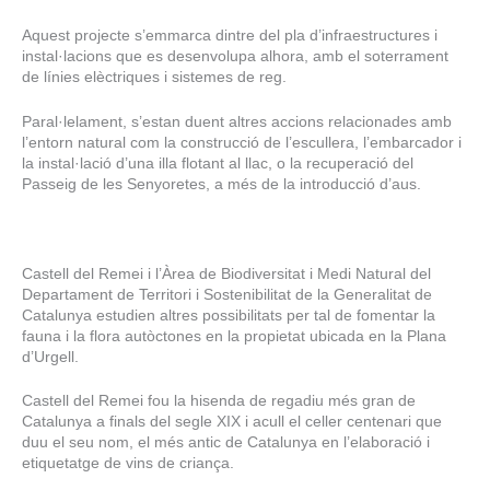
Aquest projecte s’emmarca dintre del pla d’infraestructures i
instal·lacions que es desenvolupa alhora, amb el soterrament
de línies elèctriques i sistemes de reg.
Paral·lelament, s’estan duent altres accions relacionades amb
l’entorn natural com la construcció de l’escullera, l’embarcador i
la instal·lació d’una illa flotant al llac, o la recuperació del
Passeig de les Senyoretes, a més de la introducció d’aus.
Castell del Remei i l’Àrea de Biodiversitat i Medi Natural del
Departament de Territori i Sostenibilitat de la Generalitat de
Catalunya estudien altres possibilitats per tal de fomentar la
fauna i la flora autòctones en la propietat ubicada en la Plana
d’Urgell.
Castell del Remei fou la hisenda de regadiu més gran de
Catalunya a finals del segle XIX i acull el celler centenari que
duu el seu nom, el més antic de Catalunya en l’elaboració i
etiquetatge de vins de criança.