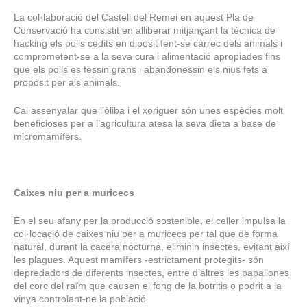
La col·laboració del Castell del Remei en aquest Pla de
Conservació ha consistit en alliberar mitjançant la tècnica de
hacking els polls cedits en dipòsit fent-se càrrec dels animals i
comprometent-se a la seva cura i alimentació apropiades fins
que els polls es fessin grans i abandonessin els nius fets a
propòsit per als animals.
Cal assenyalar que l’òliba i el xoriguer són unes espècies molt
beneficioses per a l’agricultura atesa la seva dieta a base de
micromamífers.
Caixes niu per a muricecs
En el seu afany per la producció sostenible, el celler impulsa la
col·locació de caixes niu per a muricecs per tal que de forma
natural, durant la cacera nocturna, eliminin insectes, evitant així
les plagues. Aquest mamífers -estrictament protegits- són
depredadors de diferents insectes, entre d’altres les papallones
del corc del raïm que causen el fong de la botritis o podrit a la
vinya controlant-ne la població.