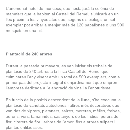
L’anomenat hotel de muricecs, que hostatjarà la colònia de
mamífers que ja habiten al Castell del Remei, s’ubicarà en un
lloc pròxim a les vinyes atès que, segons els biòlegs, un sol
exemplar pot arribar a menjar més de 120 papallones o uns 500
mosquits en una nit.
Plantació de 240 arbres
Durant la passada primavera, es van iniciar els treballs de
plantació de 240 arbres a la finca Castell del Remei que
culminaran l’any vinent amb un total de 500 exemplars, com a
primer pas del projecte integral d’enjardinament que emprèn
l’empresa dedicada a l’elaboració de vins i a l’enoturisme.
En funció de la posició descendent de la lluna, s’ha executat la
plantació de varietats autòctones i altres més decoratives que
van des de xiprers, plataners, salzes, moreres, mèlies, freixes,
aurons, vers, tamarindes, castanyers de les índies, perers de
flor, cirerers de flor i arbres de l’amor, fins a arbres tulipers i
plantes enfiladisses.