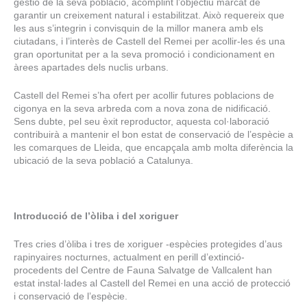
gestió de la seva població, acomplint l’objectiu marcat de
garantir un creixement natural i estabilitzat. Això requereix que
les aus s’integrin i convisquin de la millor manera amb els
ciutadans, i l’interès de Castell del Remei per acollir-les és una
gran oportunitat per a la seva promoció i condicionament en
àrees apartades dels nuclis urbans.
Castell del Remei s’ha ofert per acollir futures poblacions de
cigonya en la seva arbreda com a nova zona de nidificació.
Sens dubte, pel seu èxit reproductor, aquesta col·laboració
contribuirà a mantenir el bon estat de conservació de l’espècie a
les comarques de Lleida, que encapçala amb molta diferència la
ubicació de la seva població a Catalunya.
Introducció de l’òliba i del xoriguer
Tres cries d’òliba i tres de xoriguer -espècies protegides d’aus
rapinyaires nocturnes, actualment en perill d’extinció-
procedents del Centre de Fauna Salvatge de Vallcalent han
estat instal·lades al Castell del Remei en una acció de protecció
i conservació de l’espècie.