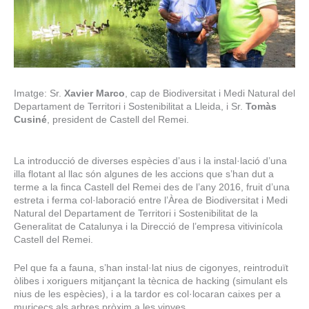
Imatge: Sr.
Xavier Marco
, cap de Biodiversitat i Medi Natural del
Departament de Territori i Sostenibilitat a Lleida, i Sr.
Tomàs
Cusiné
, president de Castell del Remei.
La introducció de diverses espècies d’aus i la instal·lació d’una
illa flotant al llac són algunes de les accions que s’han dut a
terme a la finca Castell del Remei des de l’any 2016, fruit d’una
estreta i ferma col·laboració entre l’Àrea de Biodiversitat i Medi
Natural del Departament de Territori i Sostenibilitat de la
Generalitat de Catalunya i la Direcció de l’empresa vitivinícola
Castell del Remei.
Pel que fa a fauna, s’han instal·lat nius de cigonyes, reintroduït
òlibes i xoriguers mitjançant la tècnica de hacking (simulant els
nius de les espècies), i a la tardor es col·locaran caixes per a
muricecs als arbres pròxim a les vinyes.