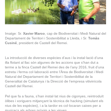
Imatge: Sr.
Xavier Marco
, cap de Biodiversitat i Medi Natural del
Departament de Territori i Sostenibilitat a Lleida, i Sr.
Tomàs
Cusiné
, president de Castell del Remei.
La introducció de diverses espècies d’aus i la instal·lació d’una
illa flotant al llac són algunes de les accions que s’han dut a
terme a la finca Castell del Remei des de l’any 2016, fruit d’una
estreta i ferma col·laboració entre l’Àrea de Biodiversitat i Medi
Natural del Departament de Territori i Sostenibilitat de la
Generalitat de Catalunya i la Direcció de l’empresa vitivinícola
Castell del Remei.
Pel que fa a fauna, s’han instal·lat nius de cigonyes, reintroduït
òlibes i xoriguers mitjançant la tècnica de hacking (simulant els
nius de les espècies), i a la tardor es col·locaran caixes per a
muricecs als arbres pròxim a les vinyes.