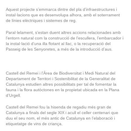
Aquest projecte s’emmarca dintre del pla d’infraestructures i
instal·lacions que es desenvolupa alhora, amb el soterrament
de línies elèctriques i sistemes de reg.
Paral·lelament, s’estan duent altres accions relacionades amb
l’entorn natural com la construcció de l’escullera, l’embarcador i
la instal·lació d’una illa flotant al llac, o la recuperació del
Passeig de les Senyoretes, a més de la introducció d’aus.
Castell del Remei i l’Àrea de Biodiversitat i Medi Natural del
Departament de Territori i Sostenibilitat de la Generalitat de
Catalunya estudien altres possibilitats per tal de fomentar la
fauna i la flora autòctones en la propietat ubicada en la Plana
d’Urgell.
Castell del Remei fou la hisenda de regadiu més gran de
Catalunya a finals del segle XIX i acull el celler centenari que
duu el seu nom, el més antic de Catalunya en l’elaboració i
etiquetatge de vins de criança.