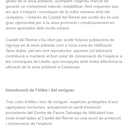
gestió de la seva població, acomplint l’objectiu marcat de
garantir un creixement natural i estabilitzat. Això requereix que
les aus s’integrin i convisquin de la millor manera amb els
ciutadans, i l’interès de Castell del Remei per acollir-les és una
gran oportunitat per a la seva promoció i condicionament en
àrees apartades dels nuclis urbans.
Castell del Remei s’ha ofert per acollir futures poblacions de
cigonya en la seva arbreda com a nova zona de nidificació.
Sens dubte, pel seu èxit reproductor, aquesta col·laboració
contribuirà a mantenir el bon estat de conservació de l’espècie a
les comarques de Lleida, que encapçala amb molta diferència la
ubicació de la seva població a Catalunya.
Introducció de l’òliba i del xoriguer
Tres cries d’òliba i tres de xoriguer -espècies protegides d’aus
rapinyaires nocturnes, actualment en perill d’extinció-
procedents del Centre de Fauna Salvatge de Vallcalent han
estat instal·lades al Castell del Remei en una acció de protecció
i conservació de l’espècie.