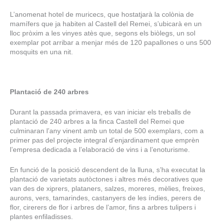
L’anomenat hotel de muricecs, que hostatjarà la colònia de
mamífers que ja habiten al Castell del Remei, s’ubicarà en un
lloc pròxim a les vinyes atès que, segons els biòlegs, un sol
exemplar pot arribar a menjar més de 120 papallones o uns 500
mosquits en una nit.
Plantació de 240 arbres
Durant la passada primavera, es van iniciar els treballs de
plantació de 240 arbres a la finca Castell del Remei que
culminaran l’any vinent amb un total de 500 exemplars, com a
primer pas del projecte integral d’enjardinament que emprèn
l’empresa dedicada a l’elaboració de vins i a l’enoturisme.
En funció de la posició descendent de la lluna, s’ha executat la
plantació de varietats autòctones i altres més decoratives que
van des de xiprers, plataners, salzes, moreres, mèlies, freixes,
aurons, vers, tamarindes, castanyers de les índies, perers de
flor, cirerers de flor i arbres de l’amor, fins a arbres tulipers i
plantes enfiladisses.