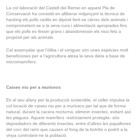
La col·laboració del Castell del Remei en aquest Pla de
Conservació ha consistit en alliberar mitjançant la tècnica de
hacking els polls cedits en dipòsit fent-se càrrec dels animals i
comprometent-se a la seva cura i alimentació apropiades fins
que els polls es fessin grans i abandonessin els nius fets a
propòsit per als animals.
Cal assenyalar que l’òliba i el xoriguer són unes espècies molt
beneficioses per a l’agricultura atesa la seva dieta a base de
micromamífers.
Caixes niu per a muricecs
En el seu afany per la producció sostenible, el celler impulsa la
col·locació de caixes niu per a muricecs per tal que de forma
natural, durant la cacera nocturna, eliminin insectes, evitant així
les plagues. Aquest mamífers -estrictament protegits- són
depredadors de diferents insectes, entre d’altres les papallones
del corc del raïm que causen el fong de la botritis o podrit a la
vinya controlant-ne la població.