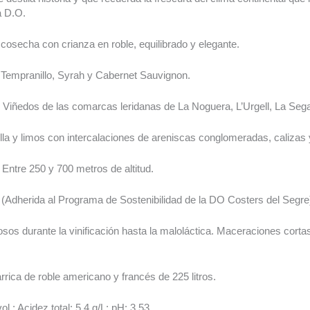
a D.O.
cosecha con crianza en roble, equilibrado y elegante.
Tempranillo, Syrah y Cabernet Sauvignon.
Viñedos de las comarcas leridanas de La Noguera, L’Urgell, La Seg
lla y limos con intercalaciones de areniscas conglomeradas, calizas 
Entre 250 y 700 metros de altitud.
(Adherida al Programa de Sostenibilidad de la DO Costers del Segre
osos durante la vinificación hasta la maloláctica. Maceraciones cort
.
ica de roble americano y francés de 225 litros.
l.; Acidez total: 5.4 g/L; pH: 3,53.