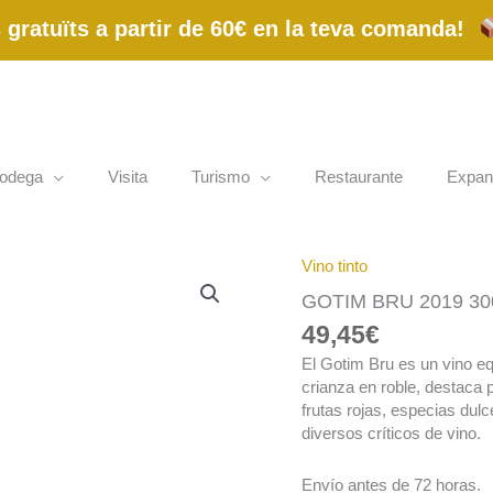
gratuïts a partir de 60€ en la teva comanda!
odega
Visita
Turismo
Restaurante
Expan
Vino tinto
GOTIM
BRU
GOTIM BRU 2019 300
2019
49,45
€
300cl
(Jeroboam)
El Gotim Bru es un vino eq
cantidad
crianza en roble, destaca 
frutas rojas, especias dul
diversos críticos de vino.
Envío antes de 72 horas.