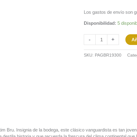
Los gastos de envío son gra
Disponibilidad:
5 disponi
-
+
Añ
SKU:
PAGBR19300
Cate
otim Bru. Insignia de la bodega, este clásico vanguardista es tan jove
 destila historia y que recuerda la frescura del clima continental qu