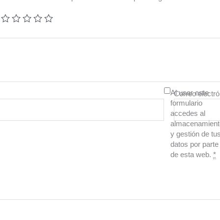
Al usar este
Correo electr
formulario
accedes al
almacenamient
y gestión de tu
datos por parte
de esta web.
*