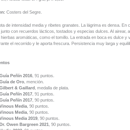
en:
Costers del Segre.
ota de intensidad media y ribetes granates. La lágrima es densa. En 
s, junto con recuerdos lácticos, tostados y especias dulces. Al airear
ierbas aromáticas, como el tomillo. La entrada en boca es dulce y v
ante el recorrido y le aporta frescura. Persistencia muy larga y equil
entos
Guía Peñín 2016
, 91 puntos.
Guía de Oro
, mención.
Gilbert & Gaillard
, medalla de plata.
Guía Peñín 2017
, 91 puntos.
Guía Peñín 2017
, 90 puntos.
Vinous Media
, 90 puntos.
Vinous Media
, 90 puntos.
Vinous Media 2019
, 90 puntos.
Dr. Owen Bargreen 2021
, 90 puntos.