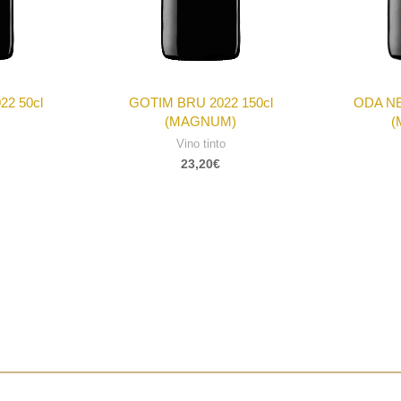
2 50cl
GOTIM BRU 2022 150cl
ODA NE
(MAGNUM)
(
Vino tinto
23,20
€