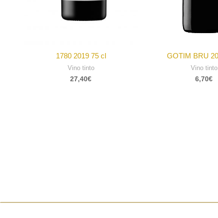
1780 2019 75 cl
GOTIM BRU 202
Vino tinto
Vino tinto
27,40
€
6,70
€