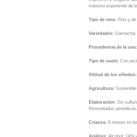
máximo exponente de l
Tipo de vino:
Fino y de 
Variedades:
Garnacha, 
Procedencia de la uva:
Tipo de suelo:
Con arci
Altitud de los viñedos:
Agricultura:
Sostenible 
Elaboración:
Sin sulfur
Remontados periódicos
Crianza:
8 meses en barr
Análisis:
Alcohol: 14% vo