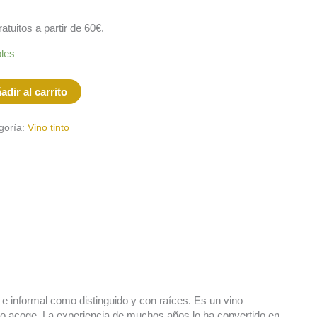
tuitos a partir de 60€.
bles
adir al carrito
goría:
Vino tinto
n e informal como distinguido y con raíces. Es un vino
e lo acoge. La experiencia de muchos años lo ha convertido en