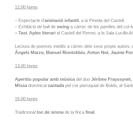
12.00 hores
– Espectacle d’
animació infantil
, a la Pineda del Castell.
– Exhibició de ball de
swing
a càrrec de les parelles del col·l
– Tast. Aplec literari
al Castell del Remei, a la Sala
Lucilla At
Lectura de poemes inèdits a càrrec dels seus propis autors, 
Àngels Marzo, Manuel Montobbio, Anton Not, Jaume Pont
13.00 hores
Aperitiu popular amb música
del duo
Jérôme Frayssynet, g
Missa
dominical
cantada
pel cor parroquial de Boldú, al Sant
15.00 hores
Tradicional
toc de sirena
de la finca
final
.