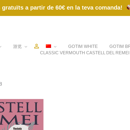
gratuïts a partir de 60€ en la teva comanda!
person_outline
游览
GOTIM WHITE
GOTIM B
CLASSIC VERMOUTH CASTELL DEL 
8