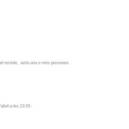
l del recinte, amb una o més persones.
abril a les 23.59 .