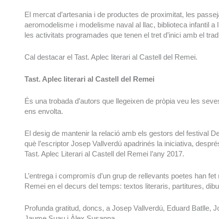
El mercat d’artesania i de productes de proximitat, les passej
aeromodelisme i modelisme naval al llac, biblioteca infantil a l
les activitats programades que tenen el tret d’inici amb el tradi
Cal destacar el Tast. Aplec literari al Castell del Remei.
Tast. Aplec literari al Castell del Remei
És una trobada d’autors que llegeixen de pròpia veu les sev
ens envolta.
El desig de mantenir la relació amb els gestors del festival De
què l’escriptor Josep Vallverdú apadrinés la iniciativa, despré
Tast. Aplec Literari al Castell del Remei l’any 2017.
L’entrega i compromís d’un grup de rellevants poetes han fet r
Remei en el decurs del temps: textos literaris, partitures, dibu
Profunda gratitud, doncs, a Josep Vallverdú, Eduard Batlle,
Jaume Suau i Àlex Susanna.