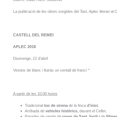
La publicació de les obres sorgides del Tast. Aplec literari al
CASTELL DEL REMEI
APLEC 2018
Diumenge, 22 d’abril
Vesteix de blanc i lluiràs un ventall de franc! *
A partir de les 10.00 hores
Tradicional
toc de sirena
de la finca
d’inici
.
Arribada de
vehicles històrics,
davant el Celler.
Parades de venda de
roses de Sant Jordi i
de
llibre