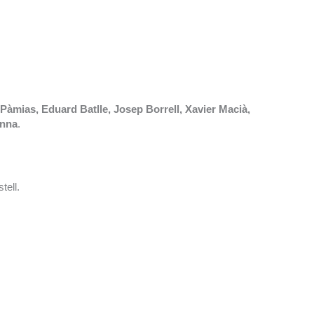
 Pàmias, Eduard Batlle, Josep Borrell, Xavier Macià,
anna
.
tell.