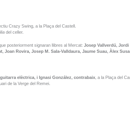
ectiu Crazy Swing, a la Plaça del Castell.
ilia
del celler.
que posteriorment signaran llibres al Mercat:
Josep Vallverdú, Jordi
, Joan Rovira, Josep M. Sala-Valldaura, Jaume Suau, Àlex Sus
uitarra elèctrica, i Ignasi González, contrabaix
, a la Plaça del Cas
uari de la Verge del Remei.