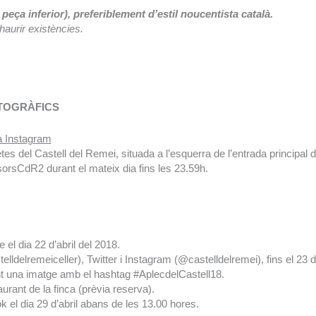
peça inferior), preferiblement d’estil noucentista català.
haurir existències.
OTOGRÀFICS
 Instagram
etes del Castell del Remei, situada a l’esquerra de l’entrada principa
sorsCdR2 durant el mateix dia fins les 23.59h.
el dia 22 d’abril del 2018.
lldelremeiceller), Twitter i Instagram (@castelldelremei), fins el 23 d’
icant una imatge amb el hashtag #AplecdelCastell18.
rant de la finca (prèvia reserva).
 el dia 29 d’abril abans de les 13.00 hores.