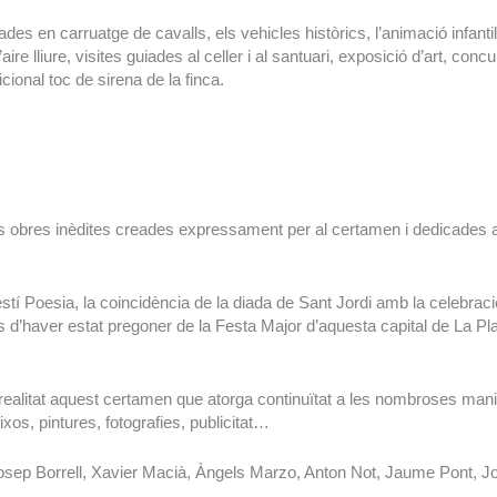
ades en carruatge de cavalls, els vehicles històrics, l’animació infa
’aire lliure, visites guiades al celler i al santuari, exposició d’art, 
cional toc de sirena de la finca.
es obres inèdites creades expressament per al certamen i dedicades 
stí Poesia, la coincidència de la diada de Sant Jordi amb la celebració
s d’haver estat pregoner de la Festa Major d’aquesta capital de La Plan
ealitat aquest certamen que atorga continuïtat a les nombroses manifes
ixos, pintures, fotografies, publicitat…
 Josep Borrell, Xavier Macià, Àngels Marzo, Anton Not, Jaume Pont, 