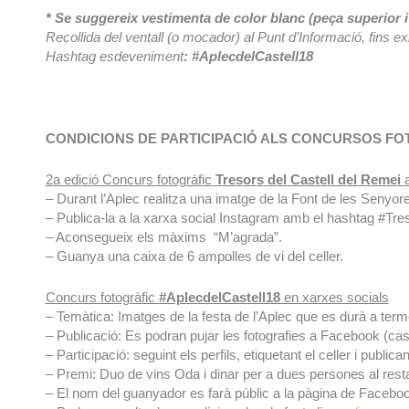
* Se suggereix vestimenta de color blanc (peça superior i 
Recollida del ventall (o mocador) al Punt d’Informació, fins ex
Hashtag esdeveniment
: #AplecdelCastell18
CONDICIONS DE PARTICIPACIÓ ALS CONCURSOS F
2a edició Concurs fotogràfic
Tresors
del Castell del Remei
a
– Durant l’Aplec realitza una imatge de la Font de les Senyor
– Publica-la a la xarxa social Instagram amb el hashtag #Tre
– Aconsegueix els màxims “M’agrada”.
– Guanya una caixa de 6 ampolles de vi del celler.
Concurs fotogràfic
#AplecdelCastell18
en xarxes socials
– Temàtica: Imatges de la festa de l’Aplec que es durà a terme 
– Publicació: Es podran pujar les fotografies a Facebook (caste
– Participació: seguint els perfils, etiquetant el celler i publ
– Premi: Duo de vins Oda i dinar per a dues persones al restau
– El nom del guanyador es farà públic a la pàgina de Facebook