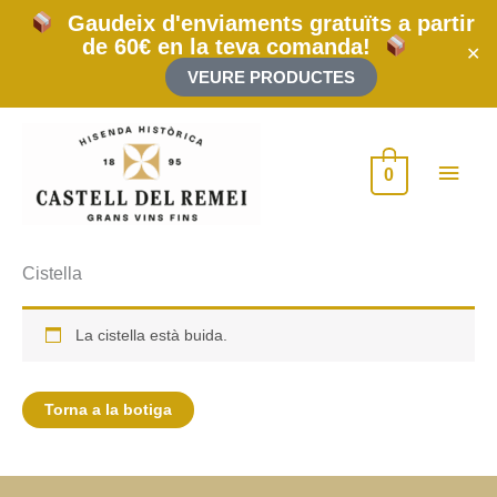
Vés
Gaudeix d'enviaments gratuïts a partir
al
de 60€ en la teva comanda!
contingut
✕
VEURE PRODUCTES
Men
0
princ
Cistella
La cistella està buida.
Torna a la botiga