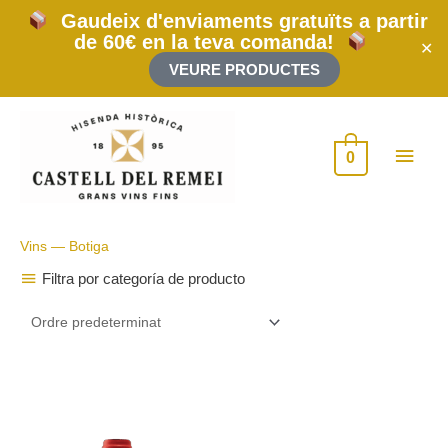
Vés
Gaudeix d'enviaments gratuïts a partir
al
de 60€ en la teva comanda!
contingut
✕
VEURE PRODUCTES
Men
0
princ
Vins — Botiga
Filtra por categoría de producto