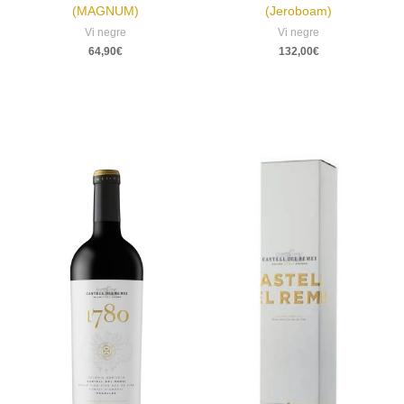
(MAGNUM)
(Jeroboam)
Vi negre
Vi negre
64,90
€
132,00
€