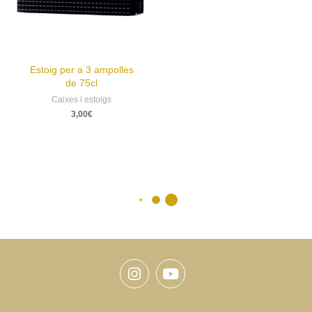
Estoig per a 3 ampolles
de 75cl
Caixes i estoigs
3,00
€
Instagram
Youtube