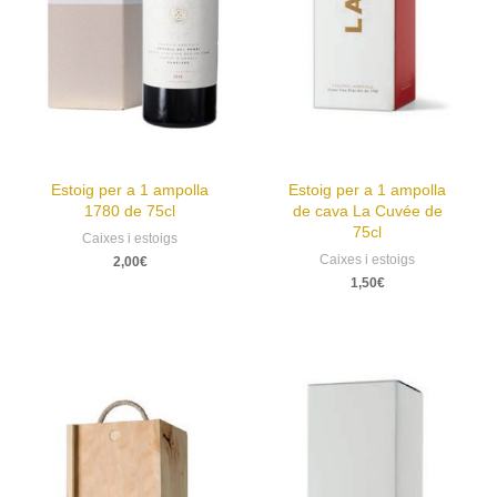
Estoig per a 1 ampolla
Estoig per a 1 ampolla
1780 de 75cl
de cava La Cuvée de
75cl
Caixes i estoigs
Caixes i estoigs
2,00
€
1,50
€