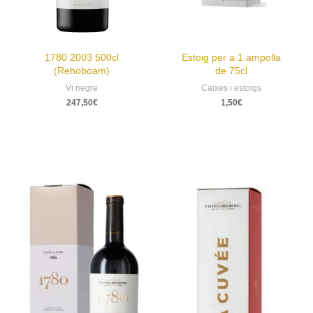
1780 2003 500cl
Estoig per a 1 ampolla
(Rehoboam)
de 75cl
Vi negre
Caixes i estoigs
247,50
€
1,50
€