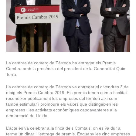
La cambra de comerç de Tàrrega ha entregat els Premis
Cambra amb la presència del president de la Generalitat Quim
Torra.
La cambra de comerç de Tàrrega va entregar el divendres 3 de
maig els Premis Cambra 2019. Els premis tenen com a finalitat
reconéixer públicament les empreses del territori així com
també estimular i promoure els valors que distingeixen les
empreses i les activitats econòmiques capdavanteres a la
demarcació de Lleida.
L’acte es va celebrar a la finca dels Comtals, on es va dur a
terme un dinar i l’entrega de premis. Enguany les cinc empreses