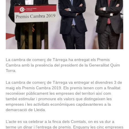
La cambra de comerç de Tàrrega ha entregat els Premis
Cambra amb la presència del president de la Generalitat Quim
Torra.
La cambra de comerç de Tàrrega va entregar el divendres 3 de
maig els Premis Cambra 2019. Els premis tenen com a finalitat
reconéixer públicament les empreses del territori així com
també estimular i promoure els valors que distingeixen les
empreses i les activitats econòmiques capdavanteres a la
demarcació de Lleida.
L’acte es va celebrar a la finca dels Comtals, on es va dur a
terme un dinar i l’entrega de premis. Enguany les cinc empreses