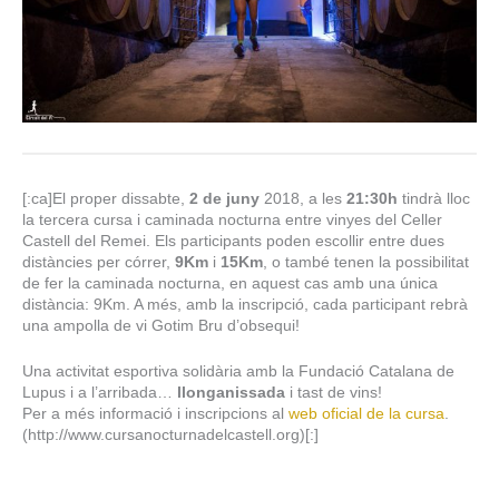
[:ca]El proper dissabte,
2 de juny
2018, a les
21:30h
tindrà lloc
la tercera cursa i caminada nocturna entre vinyes del Celler
Castell del Remei. Els participants poden escollir entre dues
distàncies per córrer,
9Km
i
15Km
, o també tenen la possibilitat
de fer la caminada nocturna, en aquest cas amb una única
distància: 9Km. A més, amb la inscripció, cada participant rebrà
una ampolla de vi Gotim Bru d’obsequi!
Una activitat esportiva solidària amb la Fundació Catalana de
Lupus i a l’arribada…
llonganissada
i tast de vins!
Per a més informació i inscripcions al
web oficial de la cursa
.
(http://www.cursanocturnadelcastell.org)[:]