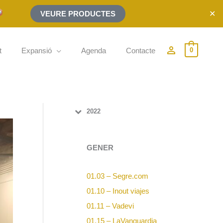
✕
VEURE PRODUCTES
person_outline
t
Expansió
Agenda
Contacte
0
2022
GENER
01.03 – Segre.com
01.10 – Inout viajes
01.11 – Vadevi
01.15 – LaVanguardia