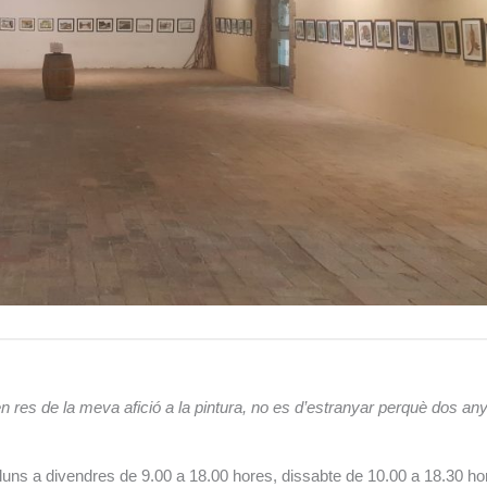
res de la meva afició a la pintura, no es d’estranyar perquè dos any
 dilluns a divendres de 9.00 a 18.00 hores, dissabte de 10.00 a 1
8.30 ho