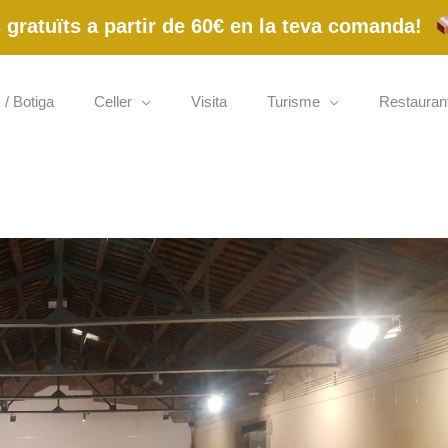
gratuïts a partir de 60€ en la teva comanda!
 / Botiga
Celler
Visita
Turisme
Restauran