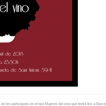
e les participants en el tast Mujeres del vino que tindrà lloc a Barce