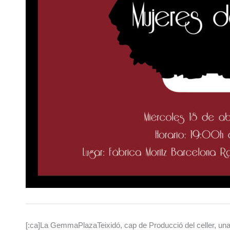
[:ca]La GemmaPlazaTeixidó, cap de Producció del celler, una d