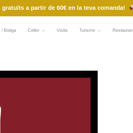
gratuïts a partir de 60€ en la teva comanda!
 / Botiga
Celler
Visita
Turisme
Restauran