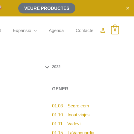
✕
VEURE PRODUCTES
person_outline
t
Expansió
Agenda
Contacte
0
2022
GENER
01.03 – Segre.com
01.10 – Inout viajes
01.11 – Vadevi
01.15 – LaVanguardia