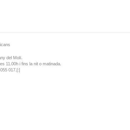
aicans
ny del Molí.
s 11.00h i fins la nit o matinada.
055 017.[:]