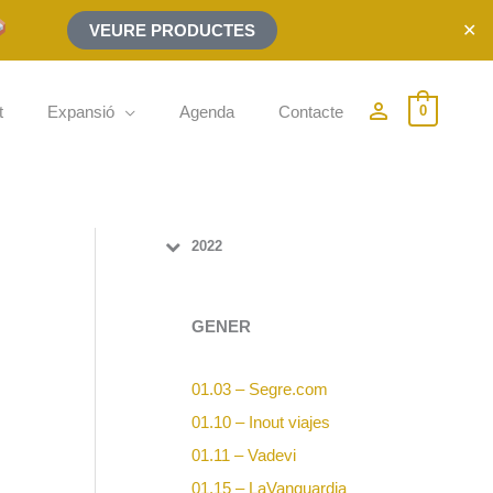
✕
VEURE PRODUCTES
person_outline
t
Expansió
Agenda
Contacte
0
2022
GENER
01.03 – Segre.com
01.10 – Inout viajes
01.11 – Vadevi
01.15 – LaVanguardia