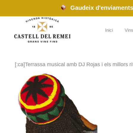
Vés
Gaudeix d'enviaments 
al
contingut
Inici
Vins
[:ca]Terrassa musical amb DJ Rojas i els millors 