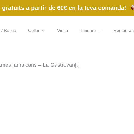
gratuïts a partir de 60€ en la teva comanda!
 / Botiga
Celler
Visita
Turisme
Restauran
ritmes jamaicans – La Gastrovan[:]