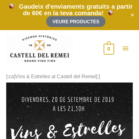
Vés
Gaudeix d'enviaments gratuïts a partir
al
de 60€ en la teva comanda!
contingut
✕
VEURE PRODUCTES
Men
0
princ
[:ca]Vins & Estrelles al Castell del Remei[:]