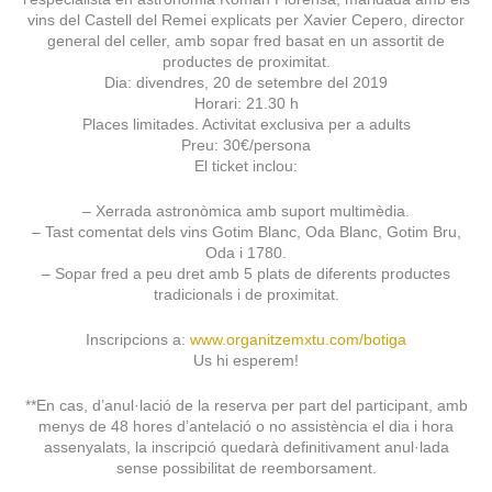
vins del Castell del Remei explicats per Xavier Cepero, director
general del celler, amb sopar fred basat en un assortit de
productes de proximitat.
Dia: divendres, 20 de setembre del 2019
Horari: 21.30 h
Places limitades. Activitat exclusiva per a adults
Preu: 30€/persona
El ticket inclou:
– Xerrada astronòmica amb suport multimèdia.
– Tast comentat dels vins Gotim Blanc, Oda Blanc, Gotim Bru,
Oda i 1780.
– Sopar fred a peu dret amb 5 plats de diferents productes
tradicionals i de proximitat.
Inscripcions a:
www.organitzemxtu.com/botiga
Us hi esperem!
**En cas, d’anul·lació de la reserva per part del participant, amb
menys de 48 hores d’antelació o no assistència el dia i hora
assenyalats, la inscripció quedarà definitivament anul·lada
sense possibilitat de reemborsament.