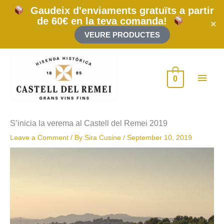
Skip
Gaudeix d'enviaments gratuïts a partir
to
de 60€ en la teva comanda!
content
✕
VEURE PRODUCTES
Main
0
Men
S’inicia la verema al Castell del Remei 2019
Leave a Comment
/ By
Sira Cusine
/
September 10, 2019