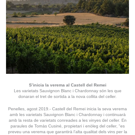
S’inicia la verema al Castell del Remei
Les varietats Sauvignon Blanc i Chardonnay són les que
donaran el tret de sortida a la nova collita del celler.
Penelles, agost 2019.- Castell del Remei inicia la seva verema
amb les varietats Sauvignon Blanc i Chardonnay i continuarà
amb la resta de varietats conreades a les vinyes del celler. En
paraules de Tomàs Cusiné, propietari i enòleg del celler, “es
preveu una verema que garantirà l’alta qualitat dels vins per la