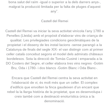
bona salut del raïm -igual o superior a la dels darrers anys-,
malgrat la producció limitada per la falta de pluges d’aquest
any”.
Castell del Remei
Castell del Remei va iniciar la seva activitat vinícola l’any 1780 a
Penelles (Lleida) amb el propòsit d’elaborar vins de criança de
qualitat. Les privilegiades condicions geoclimàtiques de la
propietat i el disseny de les instal·lacions -sense parangó a la
Catalunya de finals del segle XIX- el van distingir com al primer
celler català concebut segons el model dels admirats châteaux
bordelesos. Sota la direcció de Tomàs Cusiné i emparada a la
DO Costers del Segre, el celler elabora tres vins negres -Gotim
Bru, Oda i 1780- i dos blancs -Gotim Blanc i Oda Blanc-.
Encara que Castell del Remei centra la seva activitat en
l’elaboració de vi, és molt més que un celler. El complex
d’edificis que envolten la finca gaudeixen d’un encant que
rebel·la la llarga història de la propietat, que es desenvolupa i
creix també com a destinació enoturística única a la
denominació.