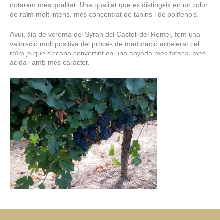
notarem més qualitat. Una qualitat que es distingeix en un color
de raïm molt intens, més concentrat de tanins i de polifenols.
Avui, dia de verema del Syrah del Castell del Remei, fem una
valoració molt positiva del procés de maduració accelerat del
raïm ja que s’acaba convertint en una anyada més fresca, més
àcida i amb més caràcter.