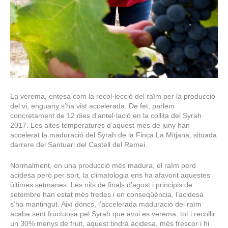
La verema, entesa com la recol·lecció del raïm per la producció
del vi, enguany s’ha vist accelerada. De fet, parlem
concretament de 12 dies d’antel·lació en la collita del Syrah
2017. Les altes temperatures d’aquest mes de juny han
accelerat la maduració del Syrah de la Finca La Mitjana, situada
darrere del Santuari del Castell del Remei.
Normalment, en una producció més madura, el raïm perd
acidesa però per sort, la climatologia ens ha afavorit aquestes
últimes setmanes. Les nits de finals d’agost i principis de
setembre han estat més fredes i en conseqüència, l’acidesa
s’ha mantingut. Així doncs, l’accelerada maduració del raïm
acaba sent fructuosa pel Syrah que avui es verema: tot i recollir
un 30% menys de fruit, aquest tindrà acidesa, més frescor i hi